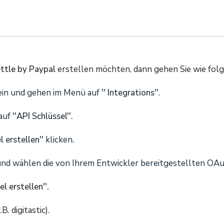
ttle by Paypal
erstellen möchten, dann gehen Sie wie folg
in und gehen im Menü auf
'' Integrations''
.
auf
''API Schlüssel''.
l erstellen''
klicken
.
nd wählen die von Ihrem Entwickler bereitgestellten OA
el erstellen''.
z.B. digitastic).