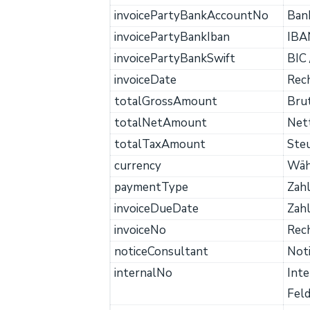
invoicePartyBankAccountNo
Ban
invoicePartyBankIban
IBA
invoicePartyBankSwift
BIC 
invoiceDate
Rech
totalGrossAmount
Brut
totalNetAmount
Net
totalTaxAmount
Ste
currency
Währ
paymentType
Zah
invoiceDueDate
Zah
invoiceNo
Rec
noticeConsultant
Not
internalNo
Int
Feld