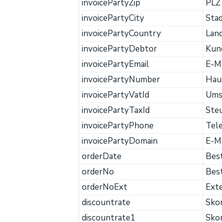
invoicePartyZip
PLZ
invoicePartyCity
Sta
invoicePartyCountry
Lan
invoicePartyDebtor
Kun
invoicePartyEmail
E-Ma
invoicePartyNumber
Hau
invoicePartyVatId
Ums
invoicePartyTaxId
Ste
invoicePartyPhone
Tel
invoicePartyDomain
E-M
orderDate
Bes
orderNo
Bes
orderNoExt
Ext
discountrate
Sko
discountrate1
Sko