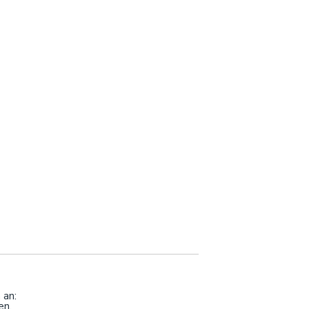
 an:
en.