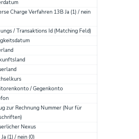
ferdatum
rse Charge Verfahren 13B Ja (1) / nein
ungs / Transaktions Id (Matching Feld)
igkeitsdatum
erland
kunftsland
uerland
hselkurs
itorenkonto / Gegenkonto
efon
ug zur Rechnung Nummer (Nur für
chriften)
erlicher Nexus
Ja (1) / nein (0)