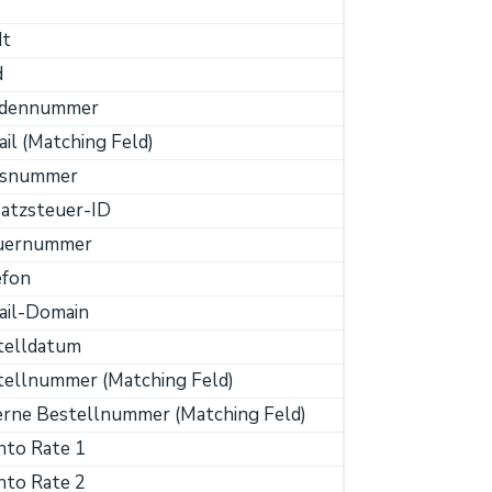
dt
d
dennummer
il (Matching Feld)
snummer
atzsteuer-ID
uernummer
efon
ail-Domain
telldatum
tellnummer (Matching Feld)
erne Bestellnummer (Matching Feld)
nto Rate 1
nto Rate 2