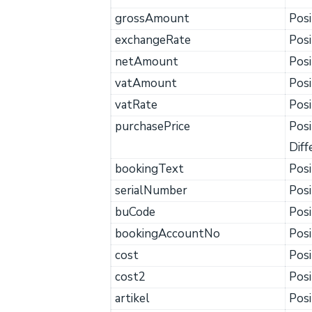
grossAmount
Posi
exchangeRate
Posi
netAmount
Pos
vatAmount
Posi
vatRate
Posi
purchasePrice
Posi
Dif
bookingText
Posi
serialNumber
Posi
buCode
Posi
bookingAccountNo
Posi
cost
Posi
cost2
Posi
artikel
Posi