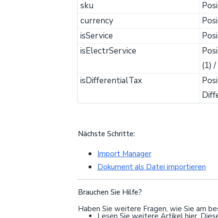
sku
Posi
currency
Pos
isService
Posi
isElectrService
Posi
(1) /
isDifferentialTax
Posi
Diff
Nächste Schritte:
Import Manager
Dokument als Datei importieren
Brauchen Sie Hilfe?
Haben Sie weitere Fragen, wie Sie am best
Lesen Sie weitere Artikel hier. Die