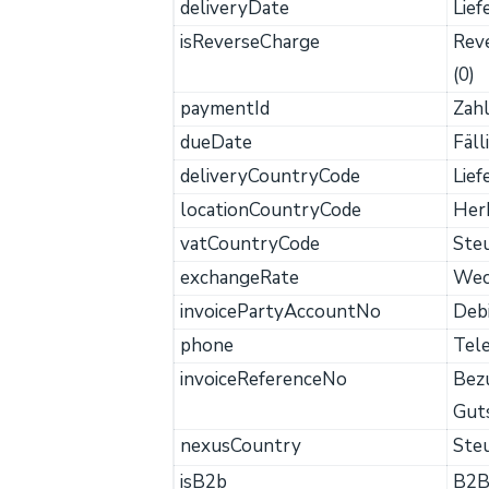
deliveryDate
Lie
isReverseCharge
Reve
(0)
paymentId
Zahl
dueDate
Fäll
deliveryCountryCode
Lief
locationCountryCode
Her
vatCountryCode
Ste
exchangeRate
Wec
invoicePartyAccountNo
Deb
phone
Tel
invoiceReferenceNo
Bez
Guts
nexusCountry
Steu
isB2b
B2B 