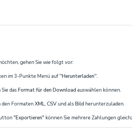
chten, gehen Sie wie folgt vor:
cken im 3-Punkte Menü auf
''Herunterladen''
.
m Sie das
Format für den Download
auswählen können.
 in den Formaten
XML
,
CSV
und als
Bild
herunterzuladen.
utton
"Exportieren"
können Sie mehrere Zahlungen gleichz